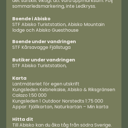
det särskilt viktigt att vara uppmärksam. Följ
sommarledsmarkering, inte Ledkryss.
Boende i Abisko
STF Abisko Turiststation, Abisko Mountain
lodge och Abisko Guesthouse
Boende under vandringen
STF Kårsavagge Fjällstuga
Butiker under vandringen
STF Abisko Turiststation,
Karta
Lantmäteriet för egen utskrift
Kungsleden Kebnekaise, Abisko & Riksgränsen
Calazo 1:50 000
Kungsleden 1 Outdoor Norstedts 1:75 000
Appar: Fjällkartan, Naturkartan – Min karta
Hitta dit
Till Abisko kan du åka tåg från södra Sverige.