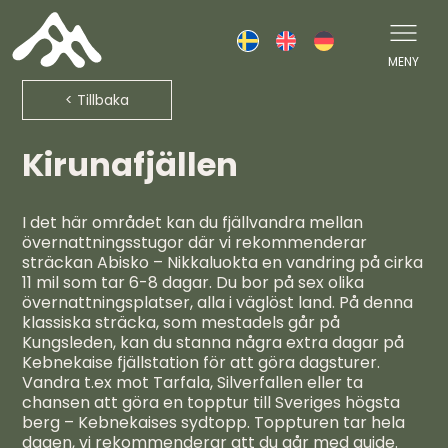
Skip
to
content
MENY
< Tillbaka
Kirunafjällen
I det här området kan du fjällvandra mellan
övernattningsstugor där vi rekommenderar
sträckan Abisko – Nikkaluokta en vandring på cirka
11 mil som tar 6-8 dagar. Du bor på sex olika
övernattningsplatser, alla i väglöst land. På denna
klassiska sträcka, som mestadels går på
Kungsleden, kan du stanna några extra dagar på
Kebnekaise fjällstation för att göra dagsturer.
Vandra t.ex mot Tarfala, Silverfallen eller ta
chansen att göra en topptur till Sveriges högsta
berg – Kebnekaises sydtopp. Toppturen tar hela
dagen, vi rekommenderar att du går med guide.