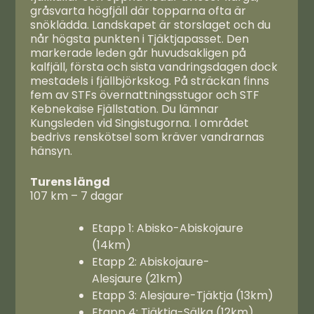
gråsvarta högfjäll där topparna ofta är
snöklädda. Landskapet är storslaget och du
når högsta punkten i Tjäktjapasset. Den
markerade leden går huvudsakligen på
kalfjäll, första och sista vandringsdagen dock
mestadels i fjällbjörkskog. På sträckan finns
fem av STFs övernattningsstugor och STF
Kebnekaise Fjällstation. Du lämnar
Kungsleden vid Singistugorna. I området
bedrivs renskötsel som kräver vandrarnas
hänsyn.
Turens längd
107 km – 7 dagar
Etapp 1: Abisko-Abiskojaure
(14km)
Etapp 2: Abiskojaure-
Alesjaure (21km)
Etapp 3: Alesjaure-Tjäktja (13km)
Etapp 4: Tjäktja-Sälka (12km)