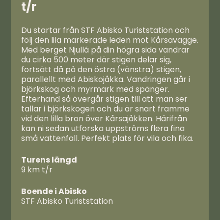
t/r
Du startar från STF Abisko Turiststation och
följ den lila markerade leden mot Kårsavagge.
Med berget Njullá på din högra sida vandrar
du cirka 500 meter där stigen delar sig,
fortsätt då på den östra (vänstra) stigen,
parallellt med Abiskojåkka. Vandringen går i
björkskog och myrmark med spänger.
Efterhand så övergår stigen till att man ser
tallar i björkskogen och du är snart framme
vid den lilla bron över Kårsajåkken. Härifrån
kan ni sedan utforska uppströms flera fina
små vattenfall. Perfekt plats för vila och fika.
Turens längd
9 km t/r
Boende i Abisko
STF Abisko Turiststation