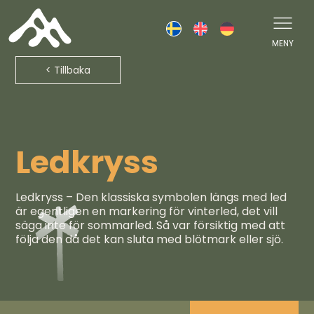
Skip
to
content
MENY
< Tillbaka
Ledkryss
Ledkryss – Den klassiska symbolen längs med led
är egentligen en markering för vinterled, det vill
säga inte för sommarled. Så var försiktig med att
följa den då det kan sluta med blötmark eller sjö.