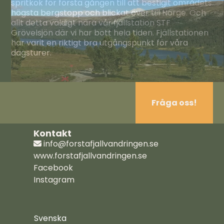
spritkök för första gången till att bestigit områdets
högsta bergstopp och blickat över till Norge. Och
allt detta väldigt nära vår fjällstation STF
Grövelsjön där vi har bott hela tiden. Fjällstationen
har varit en riktigt bra utgångspunkt för våra
dagsturer.
Fråga oss!
Kontakt
info@forstafjallvandringen.se
www.forstafjallvandringen.se
Facebook
Instagram
Svenska